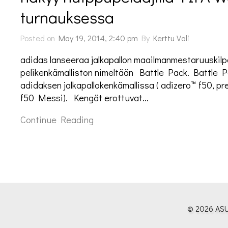
turnauksessa
Posted on
May 19, 2014, 2:40 pm
By
Kerttu Vali
adidas lanseeraa jalkapallon maailmanmestaruuskilp
pelikenkämalliston nimeltään Battle Pack. Battle 
adidaksen jalkapallokenkämallissa ( adizero™ f50, pr
f50 Messi). Kengät erottuvat…
Continue Reading
© 2026 ASU