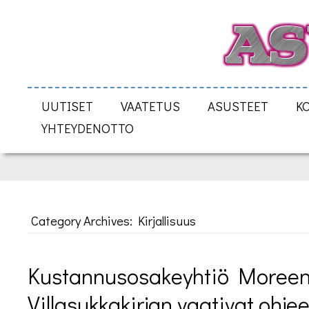
UUTISET
VAATETUS
ASUSTEET
K
YHTEYDENOTTO
Category Archives: Kirjallisuus
Kustannusosakeyhtiö Moreeni
Villasukkakirjan vaativat ohjee