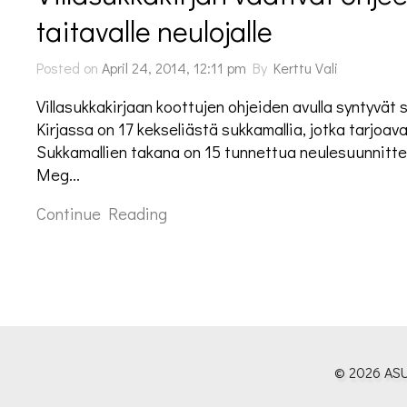
taitavalle neulojalle
Posted on
April 24, 2014, 12:11 pm
By
Kerttu Vali
Villasukkakirjaan koottujen ohjeiden avulla syntyvät suk
Kirjassa on 17 kekseliästä sukkamallia, jotka tarjoava
Sukkamallien takana on 15 tunnettua neulesuunnitte
Meg…
Continue Reading
© 2026 ASU