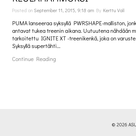
Posted on
September 11, 2015, 9:18 am
By
Kerttu Vali
PUMA lanseeraa syksyllä PWRSHAPE-malliston, jonk
antavat tukea treenin aikana. Uutuutena nähdään m
tarkoitettu IGNITE XT -treenikenkä, joka on varuste
Syksyllä supertähti…
Continue Reading
© 2026 ASU