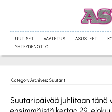
UUTISET
VAATETUS
ASUSTEET
K
YHTEYDENOTTO
Category Archives: Suutarit
Suutaripäivää juhlitaan tänä 
ensimmäistä kertaa 29. eloku