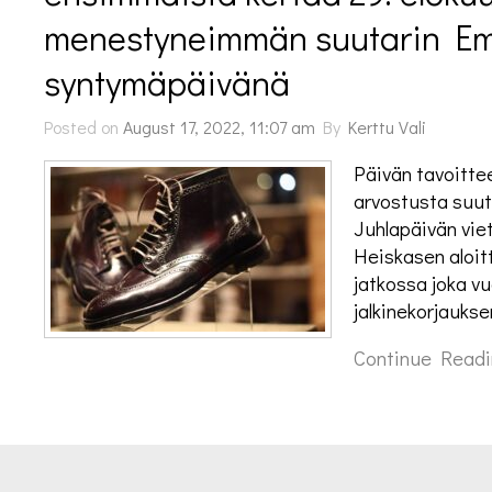
menestyneimmän suutarin Emi
syntymäpäivänä
Posted on
August 17, 2022, 11:07 am
By
Kerttu Vali
Päivän tavoitte
arvostusta suuta
Juhlapäivän vie
Heiskasen aloit
jatkossa joka v
jalkinekorjauks
Continue Readi