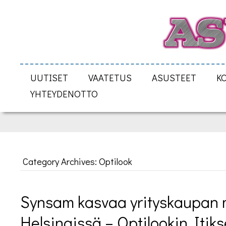
UUTISET
VAATETUS
ASUSTEET
K
YHTEYDENOTTO
Category Archives: Optilook
Synsam kasvaa yrityskaupan 
Helsingissä – Optilookin Itiks