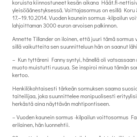
koruista kiinnostuneet kesän aikana Häät.fi-nettisiv
yleisöäänestyksessä. Voittajasormus on esillä Koru
17.–19.10.2014. Vuoden kaunein sormus -kilpailun vo
lahjoittaman 3000 euron arvoisen palkinnon.
Annette Tillander on iloinen, että juuri tämä sormus
sillä vaikutteita sen suunnitteluun hän on saanut lähi
– Kun tyttäreni Fanny syntyi, hänellä oli vatsassaa
muoto muistutti ruusua. Se inspiroi minua tämän sor
kertoo.
Henkilökohtaisesti tärkeän sormuksen saama suosio i
taiteilijaa, joka suunnittelee monipuolisesti erityylis
herkästä aina näyttävän mahtipontiseen.
– Vuoden kaunein sormus -kilpailun voittosormus Fan
erilainen, hän luonnehtii.