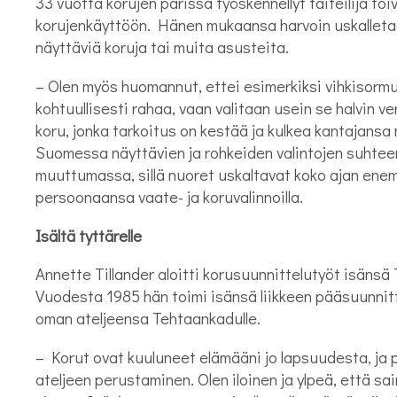
33 vuotta korujen parissa työskennellyt taiteilija toi
korujenkäyttöön. Hänen mukaansa harvoin uskalleta
näyttäviä koruja tai muita asusteita.
– Olen myös huomannut, ettei esimerkiksi vihkisorm
kohtuullisesti rahaa, vaan valitaan usein se halvin v
koru, jonka tarkoitus on kestää ja kulkea kantajansa
Suomessa näyttävien ja rohkeiden valintojen suhteen
muuttumassa, sillä nuoret uskaltavat koko ajan ene
persoonaansa vaate- ja koruvalinnoilla.
Isältä tyttärelle
Annette Tillander aloitti korusuunnittelutyöt isänsä 
Vuodesta 1985 hän toimi isänsä liikkeen pääsuunnit
oman ateljeensa Tehtaankadulle.
– Korut ovat kuuluneet elämääni jo lapsuudesta, ja 
ateljeen perustaminen. Olen iloinen ja ylpeä, että s