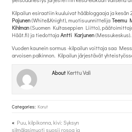
Kilpailun esiraatiin kuuluivat hääbloggaaja ja kesän
Pajunen
(White&Knight), muotisuunnittelija
Teemu M
Kihlman
(Suomen Kultaseppien Liitto), päätoimittaja 
Häät.fi) ja tiedottaja
Antti Karjunen
(Messukeskus).
Vuoden kaunein sormus -kilpailun voittaja saa Mes
arvoisen palkinnon. Kilpailun järjestävät yhteistyö
Kerttu Vali
About
Categories:
Korut
«
Puu, kilpikonna, kivi: Syksyn
silmälasimuoti suosii rosoa ja