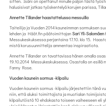
sitten. Isäni on opettanut minulle paljon tästä työst
haluaisivat jatkaa työskentelyä korujen parissa, Tilla
Annette Tillander haastattelussa messuilla
Taiteilija ja Vuoden 2014 kauneimman sormuksen suu
lehden ja Häät.fin päätoimittajan
Sari Yli-Salomäen
h
Messukeskuksessa perjantaina 17.10. klo 15. Haas
mistä korusuunnittelija ammentaa inspiraatiota.
Annette Tillander on tavattavissa hänen omalla osast
19.10.2014 Messukeskuksessa. Osastolla on esillä
Fanny Rose.
Vuoden kaunein sormus -kilpailu
Vuoden kaunein sormus -kilpailu järjestettiin tänä vu
niin, että aluksi toimittajista ja muotialan toimijois
kilpailutöistä 10 ehdokasta toiseen vaiheeseen eli
yleisöäänestys järjestettiin kesä-elokuun välisenä a