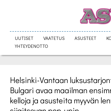
UUTISET
VAATETUS
ASUSTEET
K
YHTEYDENOTTO
Helsinki-Vantaan luksustarjont
Bulgari avaa maailman ensimm
kelloja ja asusteita myyvän le
sijaitsevan pop-upin