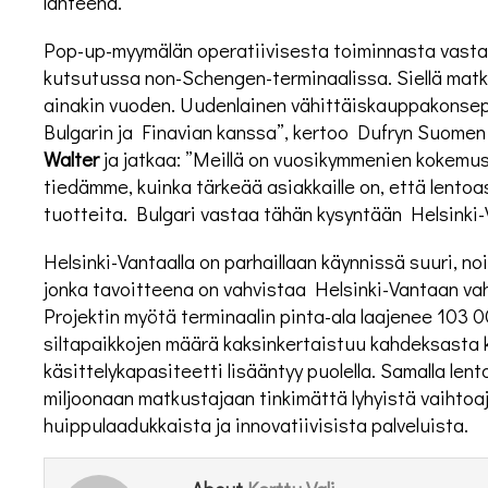
lähteenä.”
Pop-up-myymälän operatiivisesta toiminnasta vastaa
kutsutussa non-Schengen-terminaalissa. Siellä mat
ainakin vuoden. Uudenlainen vähittäiskauppakonsepti
Bulgarin ja Finavian kanssa”, kertoo Dufryn Suomen
Walter
ja jatkaa: ”Meillä on vuosikymmenien kokemus
tiedämme, kuinka tärkeää asiakkaille on, että lento
tuotteita. Bulgari vastaa tähän kysyntään Helsinki-
Helsinki-Vantaalla on parhaillaan käynnissä suuri, no
jonka tavoitteena on vahvistaa Helsinki-Vantaan va
Projektin myötä terminaalin pinta-ala laajenee 103 
siltapaikkojen määrä kaksinkertaistuu kahdeksasta
käsittelykapasiteetti lisääntyy puolella. Samalla le
miljoonaan matkustajaan tinkimättä lyhyistä vaihtoajo
huippulaadukkaista ja innovatiivisista palveluista.