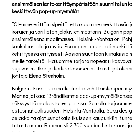
ensimmäisen lentokenttäympäristöön suunnitellun kell
keskittyvän pop-up-myymälän.
”Olemme erittäin ylpeitä, että saamme merkittävän ja
korujen ja värillisten jalokivien mestarin Bulgarin p
ensimmäisenä maailmassa. Helsinki-Vantaa on Pohj
kaukolennoilla ja myös Euroopan laajuisesti merkit
kehittyessä erityisesti Aasian suuntaan kiinalaisia 
meille tärkeitä. Haluamme tarjota nopeasti kasvavall
sujuvan matkan ja korkeatasoisen matkustajakokemu
johtaja
Elena Stenholm
.
Bulgarin Euroopan matkailualan vähittäiskaupan myyn
Marino
jatkaa: ”Brändillemme pop-up-myymäläkonse
näkyvyyttä matkustajien parissa. Samalla tarjoamme 
ostosmahdollisuuden Helsinki-Vantaalla. Sekä desi
asiakkaita ajatusmatkalle ikuiseen kaupunkiin, tun
tutustumaan Rooman yli 2 700 vuoden historiaan, jok