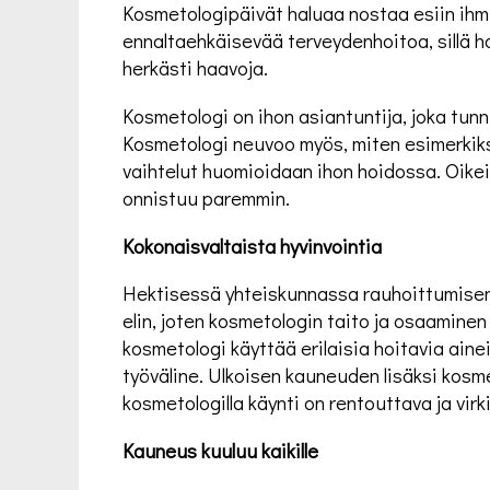
Kosmetologipäivät haluaa nostaa esiin ihmi
ennaltaehkäisevää terveydenhoitoa, sillä ho
herkästi haavoja.
Kosmetologi on ihon asiantuntija, joka tunni
Kosmetologi neuvoo myös, miten esimerkiks
vaihtelut huomioidaan ihon hoidossa. Oikei
onnistuu paremmin.
Kokonaisvaltaista hyvinvointia
Hektisessä yhteiskunnassa rauhoittumisen 
elin, joten kosmetologin taito ja osaamine
kosmetologi käyttää erilaisia hoitavia aineit
työväline. Ulkoisen kauneuden lisäksi kosme
kosmetologilla käynti on rentouttava ja vir
Kauneus kuuluu kaikille