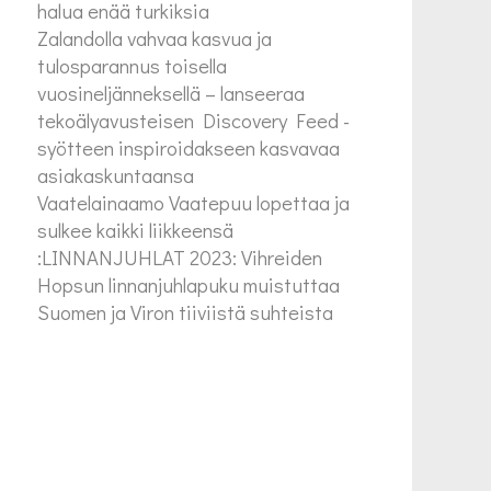
halua enää turkiksia
Zalandolla vahvaa kasvua ja
tulosparannus toisella
vuosineljänneksellä – lanseeraa
tekoälyavusteisen Discovery Feed -
syötteen inspiroidakseen kasvavaa
asiakaskuntaansa
Vaatelainaamo Vaatepuu lopettaa ja
sulkee kaikki liikkeensä
:LINNANJUHLAT 2023: Vihreiden
Hopsun linnanjuhlapuku muistuttaa
Suomen ja Viron tiiviistä suhteista