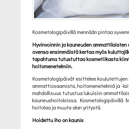
Kosmetologipäivillä mennään pintaa syve
Hyvinvoinnin ja kauneuden ammattilaiste
ovensa ensimmäistä kertaa myös kuluttajill
tapahtuma tutustuttaa kosmetiikasta kiinn
hoitomenetelmiin.
Kosmetologipäivät esittelee koulutettujen
ammattiosaamista, hoitomenetelmiä ja -lait
mahdollisuus tutustua lukuisiin ammattilais
kauneushoitoloissa. Kosmetologipäivillä 
hoitolaa ja muuta alan yritystä.
Hoidettu iho on kaunis