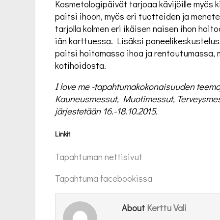
Kosmetologipäivät tarjoaa kävijöille myös 
paitsi ihoon, myös eri tuotteiden ja menete
tarjolla kolmen eri ikäisen naisen ihon hoit
iän karttuessa. Lisäksi paneelikeskustelus
paitsi hoitamassa ihoa ja rentoutumassa, 
kotihoidosta.
I love me -tapahtumakokonaisuuden teemoja 
Kauneusmessut, Muotimessut, Terveysmess
järjestetään 16.-18.10.2015.
Linkit
Tapahtuman nettisivut
Tapahtuma facebookissa
Kerttu Vali
About