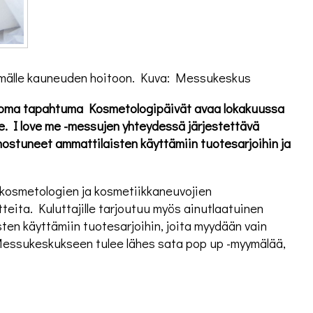
mmälle kauneuden hoitoon. Kuva: Messukeskus
n oma tapahtuma Kosmetologipäivät avaa lokakuussa
e. I love me -messujen yhteydessä järjestettävä
ostuneet ammattilaisten käyttämiin tuotesarjoihin ja
 kosmetologien ja kosmetiikkaneuvojien
teita. Kuluttajille tarjoutuu myös ainutlaatuinen
ten käyttämiin tuotesarjoihin, joita myydään vain
Messukeskukseen tulee lähes sata pop up -myymälää,