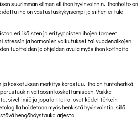
sen suurimman elimen eli ihon hyvinvoinnin. Ihonhoito on
idettu iho on vastustuskykyisempi ja siihen ei tule
staa eri-ikäisten ja erityyppisten ihojen tarpeet.
i stressin ja hormonien vaikutukset tai vuodenaikojen
den tuotteiden ja ohjeiden avulla myös ihon kotihoito
ja kosketuksen merkitys korostuu. Iho on tuntoherkkä
n perustuukin valtaosin koskettamiseen. Vaikka
a, siveltimiä ja jopa laitteita, ovat kädet tärkein
tologilla hoidetaan myös henkistä hyvinvointia, sillä
kistävä hengähdystauko arjesta.