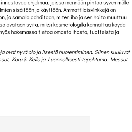
kiinnostavaa ohjelmaa, joissa mennään pintaa syvemmälle
lmien sisältöön ja käyttöön. Ammattilaisvinkkejä on
oon, ja samalla pohditaan, miten iho ja sen hoito muuttuu
sa avataan syitä, miksi kosmetologilla kannattaa käydä
myös hakemassa tietoa omasta ihosta, tuotteista ja
ovat hyvä olo ja itsestä huolehtiminen. Siihen kuuluvat
ut, Koru & Kello ja Luonnollisesti-tapahtuma. Messut