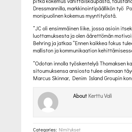
pitkä kokemus vähittäiskaupasta, taustan
Dressmannilla, markkinointipäällikön työ 
monipuolinen kokemus myyntityöstä.
”JC oli ensimmäinen liike, jossa asioin itsek
luottamuksesta ja olen äärettömän motivo
Behring ja jatkaa ”Ennen kaikkea fokus t
malliston ja kommunikaation kehittämisess
”Odotan innolla työskentelyä Thomaksen ka
sitoumuksensa ansiosta tulee olemaan täydel
Marcus Skinnar, Denim Island Groupin kons
Kerttu Vali
About
Categories:
Nimitykset