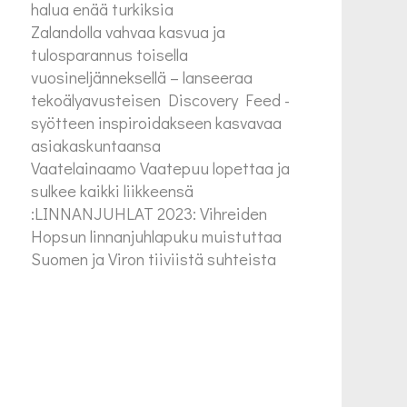
halua enää turkiksia
Zalandolla vahvaa kasvua ja
tulosparannus toisella
vuosineljänneksellä – lanseeraa
tekoälyavusteisen Discovery Feed -
syötteen inspiroidakseen kasvavaa
asiakaskuntaansa
Vaatelainaamo Vaatepuu lopettaa ja
sulkee kaikki liikkeensä
:LINNANJUHLAT 2023: Vihreiden
Hopsun linnanjuhlapuku muistuttaa
Suomen ja Viron tiiviistä suhteista