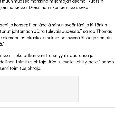
a muun muassa markkinointijohtajan asema Ruotsin
Pojoismaisessa Dressmann-konsernissa, sekä
seni ja konsepti on lähellä minun sydäntäni ja kiitänkin
itunut johtamaan JC:tä tulevaisuudessa.” sanoo Thomas
ulee olemaan asiakaskokemuksessa myymälöissä ja samoin
ä.”
nssa – joka pitkän vähittäismyyntitaustansa ja
linen toimitusjohtaja JC:n tulevalle kehitykselle.” sanoo
ernitoimitusjohtaja.