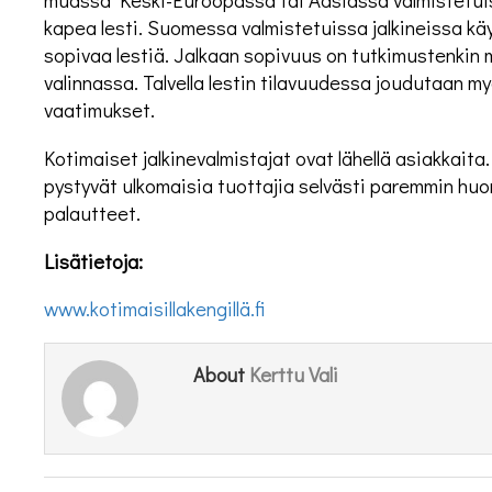
kapea lesti. Suomessa valmistetuissa jalkineissa k
sopivaa lestiä. Jalkaan sopivuus on tutkimustenkin 
valinnassa. Talvella lestin tilavuudessa joudutaan
vaatimukset.
Kotimaiset jalkinevalmistajat ovat lähellä asiakkaita
pystyvät ulkomaisia tuottajia selvästi paremmin hu
palautteet.
Lisätietoja:
www.kotimaisillakengillä.fi
Kerttu Vali
About