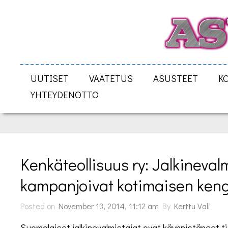
UUTISET
VAATETUS
ASUSTEET
K
YHTEYDENOTTO
Kenkäteollisuus ry: Jalkinevalm
kampanjoivat kotimaisen ken
Posted on
November 13, 2014, 11:12 am
By
Kerttu Vali
Suomalaiset jalkinevalmistajat ovat käynnistäneet t