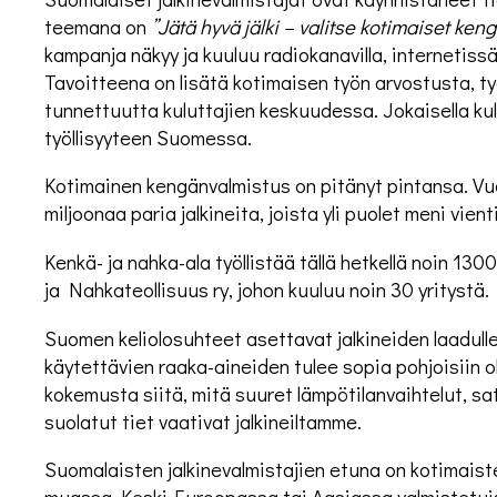
teemana on
”Jätä hyvä jälki – valitse kotimaiset keng
kampanja näkyy ja kuuluu radiokanavilla, internetis
Tavoitteena on lisätä kotimaisen työn arvostusta, ty
tunnettuutta kuluttajien keskuudessa. Jokaisella kul
työllisyyteen Suomessa.
Kotimainen kengänvalmistus on pitänyt pintansa. Vu
miljoonaa paria jalkineita, joista yli puolet meni vienti
Kenkä- ja nahka-ala työllistää tällä hetkellä noin 130
ja Nahkateollisuus ry, johon kuuluu noin 30 yritystä.
Suomen keliolosuhteet asettavat jalkineiden laadull
käytettävien raaka-aineiden tulee sopia pohjoisiin o
kokemusta siitä, mitä suuret lämpötilanvaihtelut, sate
suolatut tiet vaativat jalkineiltamme.
Suomalaisten jalkinevalmistajien etuna on kotimai
muassa Keski-Euroopassa tai Aasiassa valmistetuis