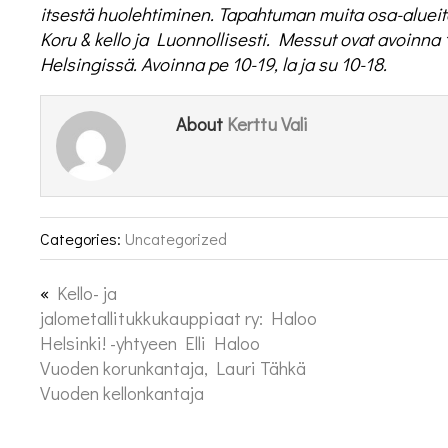
itsestä huolehtiminen. Tapahtuman muita osa-aluei
Koru & kello ja Luonnollisesti. Messut ovat avoinn
Helsingissä. Avoinna pe 10-19, la ja su 10-18.
Kerttu Vali
About
Categories:
Uncategorized
«
Kello- ja
jalometallitukkukauppiaat ry: Haloo
Helsinki! -yhtyeen Elli Haloo
Vuoden korunkantaja, Lauri Tähkä
Vuoden kellonkantaja