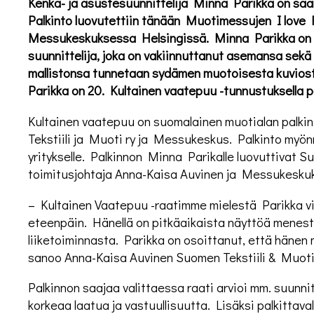
Kenkä- ja asustesuunnittelija Minna Parikka on saa
Palkinto luovutettiin tänään Muotimessujen I love
Messukeskuksessa Helsingissä. Minna Parikka on k
suunnittelija, joka on vakiinnuttanut asemansa sek
mallistonsa tunnetaan sydämen muotoisesta kuviosta
Parikka on 20. Kultainen vaatepuu -tunnustuksella pa
Kultainen vaatepuu on suomalainen muotialan palki
Tekstiili ja Muoti ry ja Messukeskus. Palkinto myönn
yritykselle. Palkinnon Minna Parikalle luovuttivat S
toimitusjohtaja Anna-Kaisa Auvinen ja Messukeskuk
– Kultainen Vaatepuu -raatimme mielestä Parikka v
eteenpäin. Hänellä on pitkäaikaista näyttöä menes
liiketoiminnasta. Parikka on osoittanut, että hänen 
sanoo Anna-Kaisa Auvinen Suomen Tekstiili & Muoti 
Palkinnon saajaa valittaessa raati arvioi mm. suunnit
korkeaa laatua ja vastuullisuutta. Lisäksi palkittav