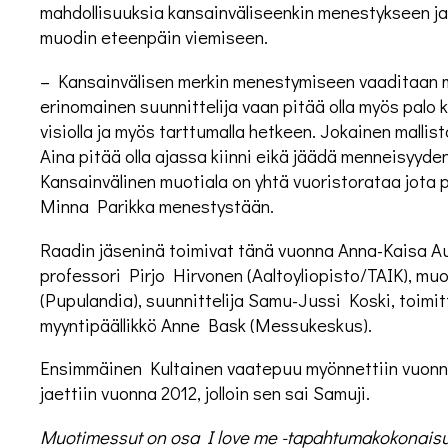
mahdollisuuksia kansainväliseenkin menestykseen j
muodin eteenpäin viemiseen.
– Kansainvälisen merkin menestymiseen vaaditaan m
erinomainen suunnittelija vaan pitää olla myös palo k
visiolla ja myös tarttumalla hetkeen. Jokainen mallis
Aina pitää olla ajassa kiinni eikä jäädä menneisyy
Kansainvälinen muotiala on yhtä vuoristorataa jota
Minna Parikka menestystään.
Raadin jäseninä toimivat tänä vuonna Anna-Kaisa Au
professori Pirjo Hirvonen (Aaltoyliopisto/TAIK), m
(Pupulandia), suunnittelija Samu-Jussi Koski, toim
myyntipäällikkö Anne Bask (Messukeskus).
Ensimmäinen Kultainen vaatepuu myönnettiin vuonna 
jaettiin vuonna 2012, jolloin sen sai Samuji.
Muotimessut on osa I love me -tapahtumakokonaisutt