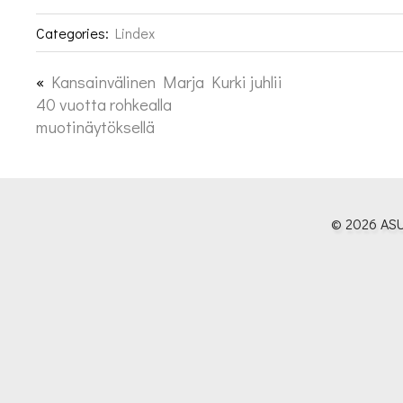
Categories:
Lindex
«
Kansainvälinen Marja Kurki juhlii
40 vuotta rohkealla
muotinäytöksellä
© 2026 ASU