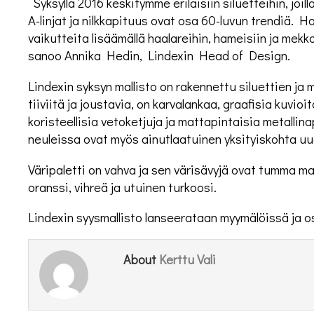
“Syksyllä 2016 keskitymme erilaisiin siluetteihin, joi
A-linjat ja nilkkapituus ovat osa 60-luvun trendiä. 
vaikutteita lisäämällä haalareihin, hameisiin ja mek
sanoo Annika Hedin, Lindexin Head of Design.
Lindexin syksyn mallisto on rakennettu siluettien ja 
tiiviitä ja joustavia, on karvalankaa, graafisia kuvioit
koristeellisia vetoketjuja ja mattapintaisia metallina
neuleissa ovat myös ainutlaatuinen yksityiskohta uu
Väripaletti on vahva ja sen värisävyjä ovat tumma ma
oranssi, vihreä ja utuinen turkoosi.
Lindexin syysmallisto lanseerataan myymälöissä ja 
Kerttu Vali
About