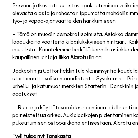
Prisman jatkuvasti uudistuva pukeutumisen valikoim
olevasta ajasta ja rahasta riippumatta mahdollisimm
työ- ja vapaa-ajanvaatteiden hankkimiseen.
– Tämä on muodin demokratisoimista. Asiakkaidemm
laadukkaita vaatteita kilpailukykyiseen hintaan. Kaik
muodista. Kuuntelemme herkällä korvalla asiakkaide
kaupallinen johtaja
Ilkka Alarotu
linjaa.
Jackpotin ja Cottonfieldin tulo yksinmyyntioikeudell
startannutta valikoimauudistusta. Syyskuussa Pris
urheilu- ja katumuotimerkkien Starterin, Danskinin ja
odotukset.
– Ruoan ja käyttötavaroiden saaminen edullisesti s
paineistettua arkea. Aukioloaikojen pidentäminen 
pukeutumisen ostopaikkana entisestään, Alarotu en
Tyyli tulee nyt Tanskasta