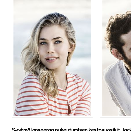
S-ryhmä lanseeraa pukeutumisen kestosuosikit Jackp