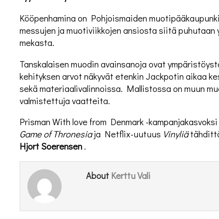
Kööpenhamina on Pohjoismaiden muotipääkaupunki.
messujen ja muotiviikkojen ansiosta siitä puhutaan
mekasta.
Tanskalaisen muodin avainsanoja ovat ympäristöystäv
kehityksen arvot näkyvät etenkin Jackpotin aikaa k
sekä materiaalivalinnoissa. Mallistossa on muun mu
valmistettuja vaatteita.
Prisman With love from Denmark -kampanjakasvoks
Game of Thronesia
ja Netflix-uutuus
Vinyliä
tähditt
Hjort Soerensen
.
Kerttu Vali
About