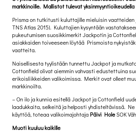
markkinoille. Mallistot tulevat yksinmyyntioikeudell
Prisma on tutkitusti kuluttajille mieluisin vaatteide
TNS Atlas 2015). Kuluttajien kysyntään vastataksee
pukeutumisen suosikkimerkit Jackpotin ja Cottonfiel
asiakkaiden toiveeseen löytää Prismoista nykyistäk
vaatteita.
Naisellisesta tyylistään tunnettu Jackpot ja mutka
Cottonfield olivat aiemmin vahvasti edustettuina su
erikoisliikkeiden valikoimissa. Merkit ovat olleet
markkinoilta.
– On ilo ja kunnia esitellä Jackpot ja Cottonfield uu
laadukkaita, selkeitä ja helposti yhdisteltävissä. N
käyttöä, toteaa valikoimajohtaja
Päivi Hole
SOK Väh
Muoti kuuluu kaikille