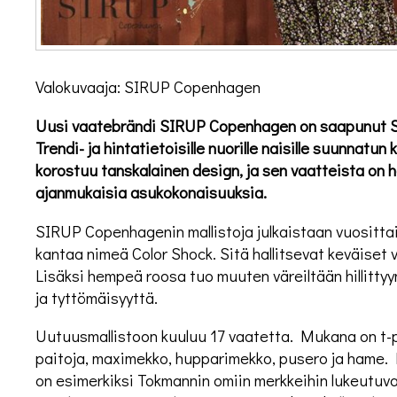
Valokuvaaja: SIRUP Copenhagen
Uusi vaatebrändi SIRUP Copenhagen on saapunut Su
Trendi- ja hintatietoisille nuorille naisille suunnatu
korostuu tanskalainen design, ja sen vaatteista on he
ajanmukaisia asukokonaisuuksia.
SIRUP Copenhagenin mallistoja julkaistaan vuosittai
kantaa nimeä Color Shock. Sitä hallitsevat keväiset 
Lisäksi hempeä roosa tuo muuten väreiltään hillitt
ja tyttömäisyyttä.
Uutuusmallistoon kuuluu 17 vaatetta. Mukana on t-pa
paitoja, maximekko, hupparimekko, pusero ja hame.
on esimerkiksi Tokmannin omiin merkkeihin lukeutuv