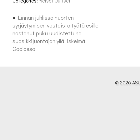
Categories:
Yleiset Uutiset
«
Linnan juhlissa nuorten
syrjäytymisen vastaista työtä esille
nostanut puku uudistettuna
suosikkijuontajan yllä Iskelmä
Gaalassa
© 2026 ASU