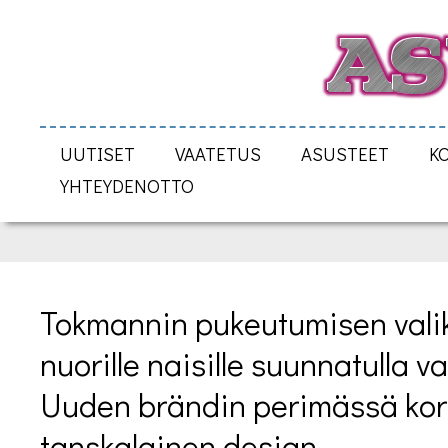
UUTISET
VAATETUS
ASUSTEET
K
YHTEYDENOTTO
Tokmannin pukeutumisen valik
nuorille naisille suunnatulla va
Uuden brändin perimässä kor
tanskalainen design