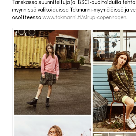
Tanskassa suunniteltuja ja BSCI-auditoiduilla tehtai
myynnissä valikoiduissa Tokmanni-myymälöissä ja v
osoitteessa
www.tokmanni.fi/sirup-copenhagen
.