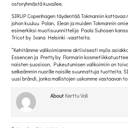
ostoryhmästä kuvailee.
SIRUP Copenhagen täydentää Tokmannin kattavaa n
johon kuuluu Polan, Elean ja muiden Tokmannin omie
esimerkiksi muotisuunnittelija Paola Suhosen kans
Tricot by Ivana Helsinki -vaatteita.
”Kehitämme valikoimiamme aktiivisesti myös asiakka
Essencen ja Pretty by Flormarin kosmetiikkatuottee
naisten suosioon. Pukeutumisen valikoimiin on toivo
selkeämmin nuorille naisille suunnattuja tuotteita.
uusi brändi, jonka mallistojen uskomme vastaavan toi
Kerttu Vali
About