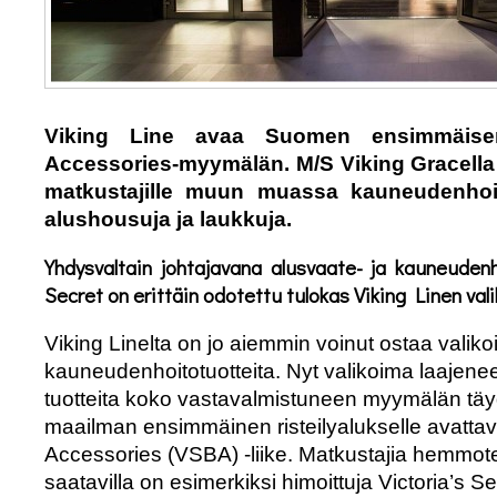
Viking Line avaa Suomen ensimmäisen
Accessories-myymälän. M/S Viking Gracella
matkustajille muun muassa kauneudenhoitot
alushousuja ja laukkuja.
Yhdysvaltain johtajavana alusvaate- ja kauneudenh
Secret on erittäin odotettu tulokas Viking Linen vali
Viking Linelta on jo aiemmin voinut ostaa valikoi
kauneudenhoitotuotteita. Nyt valikoima laajenee
tuotteita koko vastavalmistuneen myymälän täy
maailman ensimmäinen risteilyalukselle avattav
Accessories (VSBA) -liike. Matkustajia hemmotel
saatavilla on esimerkiksi himoittuja Victoria’s S