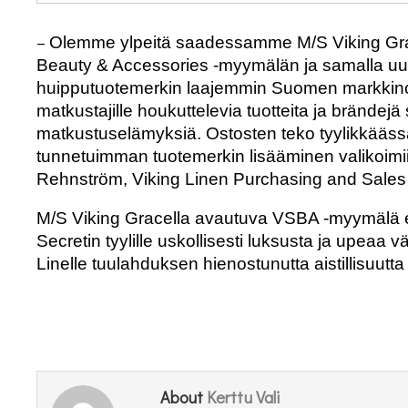
–
Olemme ylpeitä saadessamme M/S Viking Grac
Beauty & Accessories -myymälän ja samalla u
huipputuotemerkin laajemmin Suomen markkinoi
matkustajille houkuttelevia tuotteita ja brändej
matkustuselämyksiä. Ostosten teko tyylikkääs
tunnetuimman tuotemerkin lisääminen valikoimii
Rehnström, Viking Linen Purchasing and Sale
M/S Viking Gracella avautuva VSBA -myymälä esi
Secretin tyylille uskollisesti luksusta ja upeaa v
Linelle tuulahduksen hienostunutta aistillisuutta
Kerttu Vali
About