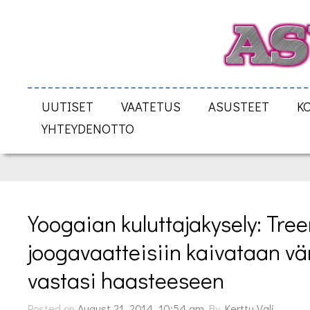
UUTISET
VAATETUS
ASUSTEET
K
YHTEYDENOTTO
Yoogaian kuluttajakysely: Treen
joogavaatteisiin kaivataan vär
vastasi haasteeseen
Posted on
August 21, 2014, 10:54 am
By
Kerttu Vali