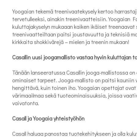
Yoogaian tekemä treenivaatekysely kertoo harrastajie
tervetulleeksi, ainakin treenivaatteisiin. Yoogaia
kuluttajakyselyn mukaaan kaiken ikäiset treenaavat 
treenivaatteiltaan paitsi joustavuutta ja teknisiä ma
kirkkaita shokkivärejä – mielen ja treenin mukaan!
Casallin uusi joogamallisto vastaa hyvin kuluttajan ta
Tänään lanseeratussa Casallin jooga-mallistossa on 
ominaiset tarpeet. Jooga-mallisto on paitsi kauniin v
hengittävä, kuin toinen iho. Yoogaian opettajat ovat 
värimaailmaa sekä tuoteominaisuuksia, joissa vaat
vaivatonta.
Casall ja Yoogaia yhteistyöhön
Casall haluaa panostaa tuotekehitykseen ja olla kulut