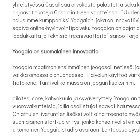
yhteistyössä Casall saa arvokasta palautetta sekä kul
ohjaavat tunteja Casaalin treenivaatteissa.. “Uude
halusimme kumppaniksi Yoogaian, joka on innovatiivin
sopiva online-hyvinvointipalvelu. Yoogaian ohjaajat 
laadukkaita ja teknisiä treenivaatteita” sanoo Tarja
Yoogaia on suomalainen innovaatio
Yoogaia maailman ensimmäinen joogasali netissä, jonka
vaikka omassa olohuoneessa. Palvelun käyttöä varten
tietokone. Tuntivalikoimassa on joogan lisäksi mm.
pilates, core, kahvakuula ja syvävenyttely. Yoogaian t
vuorovaikutteisia, joilla osallistujat saavat halutes
Ohjattujen livetuntien lisäksi voit aina treenata myö
suomalainen start-up yritys, jonka kansainvälistym
ulkomainen Yoogaia studio avataan Lontoossa syys