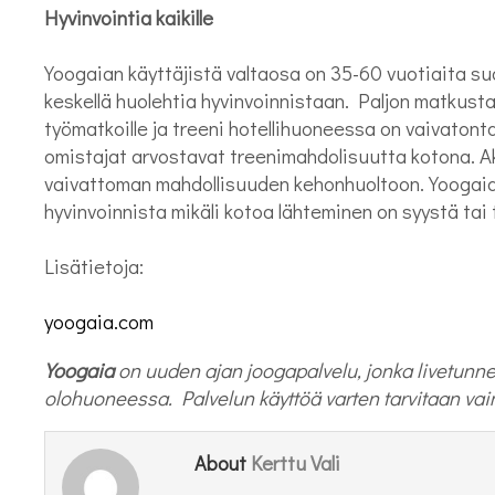
Hyvinvointia kaikille
Yoogaian käyttäjistä valtaosa on 35-60 vuotiaita suo
keskellä huolehtia hyvinvoinnistaan. Paljon matkus
työmatkoille ja treeni hotellihuoneessa on vaivatont
omistajat arvostavat treenimahdolisuutta kotona. Akt
vaivattoman mahdollisuuden kehonhuoltoon. Yoogaia
hyvinvoinnista mikäli kotoa lähteminen on syystä ta
Lisätietoja:
yoogaia.com
Yoogaia
on uuden ajan joogapalvelu, jonka livetunnei
olohuoneessa. Palvelun käyttöä varten tarvitaan vain
Kerttu Vali
About