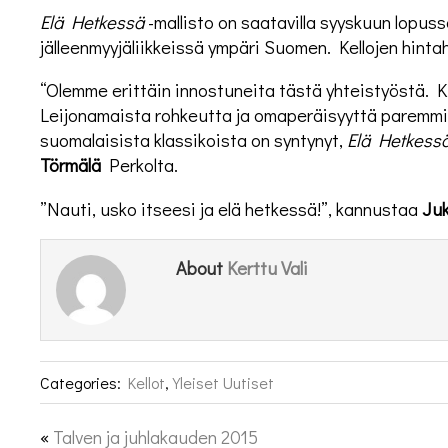
Elä Hetkessä
-mallisto on saatavilla syyskuun lopus
jälleenmyyjäliikkeissä ympäri Suomen. Kellojen hinta
“Olemme erittäin innostuneita tästä yhteistyöstä. 
Leijonamaista rohkeutta ja omaperäisyyttä paremmi
suomalaisista klassikoista on syntynyt,
El
ä Hetkess
Törmälä
Perkolta.
”Nauti, usko itseesi ja elä hetkessä!”, kannustaa
Juk
Kerttu Vali
About
Categories:
Kellot
,
Yleiset Uutiset
«
Talven ja juhlakauden 2015