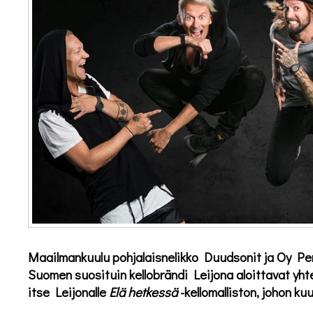
Maailmankuulu pohjalaisnelikko Duudsonit ja Oy Pe
Suomen suosituin kellobrändi Leijona aloittavat yht
itse Leijonalle
El
ä hetkessä
-kellomalliston, johon ku