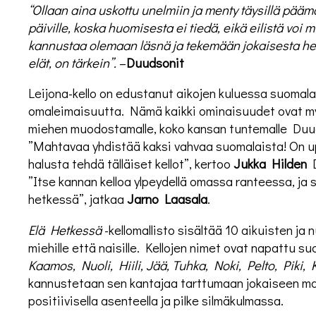
“
Ollaan aina uskottu unelmiin ja menty t
ä
ysill
ä
p
ää
m
p
ä
iville, koska huomisesta ei tied
ä
, eik
ä
eilist
ä
voi m
kannustaa olemaan l
ä
sn
ä
ja tekem
ää
n jokaisesta he
el
ä
t, on t
ä
rkein
”
.
–
Duudsonit
Leijona-kello on edustanut aikojen kuluessa suomala
omaleimaisuutta. Nämä kaikki ominaisuudet ovat myö
miehen muodostamalle, koko kansan tuntemalle Duud
”Mahtavaa yhdistää kaksi vahvaa suomalaista! On u
halusta tehdä tälläiset kellot”, kertoo
Jukka Hilden
D
”Itse kannan kelloa ylpeydellä omassa ranteessa, j
hetkessä”, jatkaa
Jarno Laasala
.
Elä Hetkessä
-kellomallisto sisältää 10 aikuisten ja 
miehille että naisille. Kellojen nimet ovat napattu s
Kaamos, Nuoli, Hiili, J
ää
, Tuhka, Noki, Pelto, Piki,
kannustetaan sen kantajaa tarttumaan jokaiseen ma
positiivisella asenteella ja pilke silmäkulmassa.