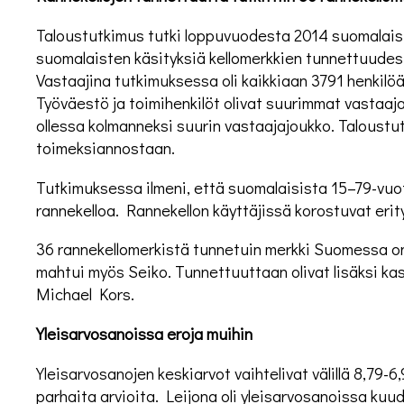
Taloustutkimus tutki loppuvuodesta 2014 suomalaist
suomalaisten käsityksiä kellomerkkien tunnettuude
Vastaajina tutkimuksessa oli kaikkiaan 3791 henkilöä,
Työväestö ja toimihenkilöt olivat suurimmat vastaaja
ollessa kolmanneksi suurin vastaajajoukko. Taloust
toimeksiannostaan.
Tutkimuksessa ilmeni, että suomalaisista 15–79-vuot
rannekelloa. Rannekellon käyttäjissä korostuvat erityi
36 rannekellomerkistä tunnetuin merkki Suomessa o
mahtui myös Seiko. Tunnettuuttaan olivat lisäksi k
Michael Kors.
Yleisarvosanoissa eroja muihin
Yleisarvosanojen keskiarvot vaihtelivat välillä 8,79
parhaita arvioita. Leijona oli yleisarvosanoissa kuu