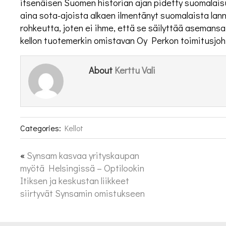
itsenäisen Suomen historian ajan pidetty suomalais
aina sota-ajoista alkaen ilmentänyt suomalaista la
rohkeutta, joten ei ihme, että se säilyttää asemans
kellon tuotemerkin omistavan Oy Perkon toimitusjo
Kerttu Vali
About
Categories:
Kellot
«
Synsam kasvaa yrityskaupan
myötä Helsingissä – Optilookin
Itiksen ja keskustan liikkeet
siirtyvät Synsamin omistukseen