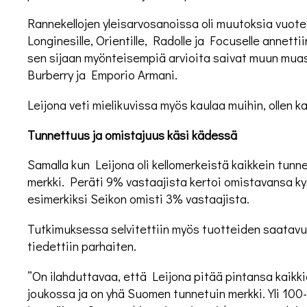
Rannekellojen yleisarvosanoissa oli muutoksia vuote
Longinesille, Orientille, Radolle ja Focuselle annettii
sen sijaan myönteisempiä arvioita saivat muun mua
Burberry ja Emporio Armani.
Leijona veti mielikuvissa myös kaulaa muihin, ollen k
Tunnettuus ja omistajuus käsi kädessä
Samalla kun Leijona oli kellomerkeistä kaikkein tunn
merkki. Peräti 9% vastaajista kertoi omistavansa kys
esimerkiksi Seikon omisti 3% vastaajista.
Tutkimuksessa selvitettiin myös tuotteiden saatavu
tiedettiin parhaiten.
”On ilahduttavaa, että Leijona pitää pintansa kaikki
joukossa ja on yhä Suomen tunnetuin merkki. Yli 100